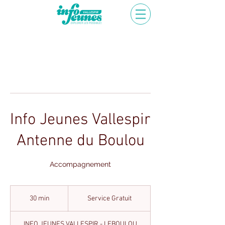
Info Jeunes Vallespir
Antenne du Boulou
Accompagnement
Service
Gratuit
30 min
3
Service Gratuit
0
m
INFO JEUNES VALLESPIR - LEBOULOU