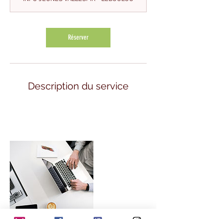
i
n
Réserver
Description du service