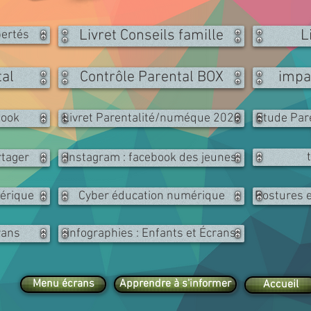
Livret Conseils famille
L
bertés
tal
Contrôle Parental BOX
impa
book
Livret Parentalité/numéque 2020
Etude Par
rtager
Instagram : facebook des jeunes
érique
Cyber éducation numérique
Postures e
rans
infographies : Enfants et Écrans
Menu écrans
Apprendre à s'informer
Accueil