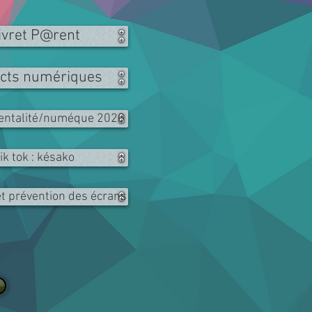
ivret P@rent
cts numériques
entalité/numéque 2020
tik tok : késako
t prévention des écrans