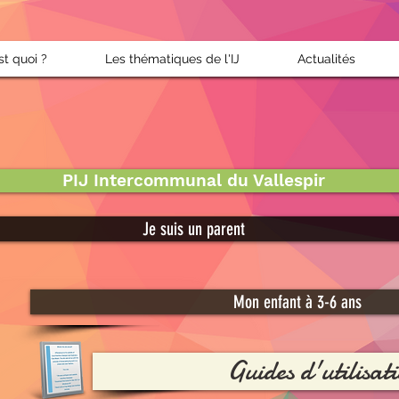
st quoi ?
Les thématiques de l'IJ
Actualités
PIJ Intercommunal du Vallespir
Je suis un parent
Mon enfant à 3-6 ans
Guides d'utilisat