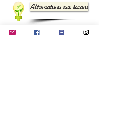
Alternatives aux écrans
Lycéen
de 6 à 12 ans
Info général tous publics
Accueil
Apprendre à s'informer
Menu écrans